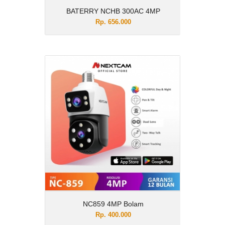
BATERRY NCHB 300AC 4MP
Rp. 656.000
NC859 4MP Bolam
Rp. 400.000
Description
Dengan kamera cctv Dual Lens Nextcam
tidak ada lagi "Blind Spot" "Titik area
yang tidak terlihat" dan pemasangan
yang sangat mudah yaitu tinggal
disambungkan ke fiting lampu dan
dengan housing yang lebih kokoh serta
design yang elegan menambah estetika
rumah Anda. Spesifikasi : Sensor : 1/2.7
progressive scan cmos FHD Colorful : Ya
NC859 4MP Bolam
=Tetap berwarna dalam keadaan gelap
sekalipun Kompresi Video : H.265
Rp. 400.000
Koneksi jaringan : Wifi 2.4G Sudut rotasi :