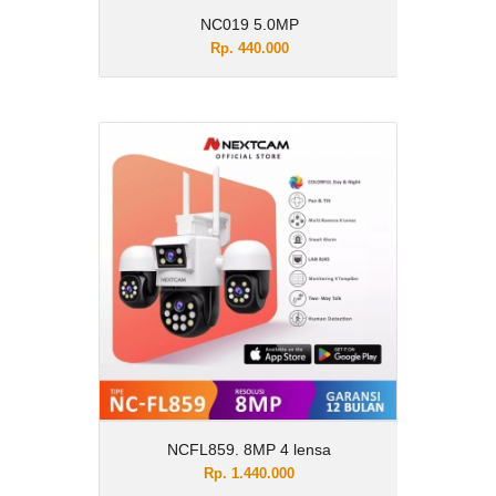
View Details
NC019 5.0MP
Rp. 440.000
NCFL859. 8MP 4 lensa
Rp. 1.440.000
Description
UNTUK UNIT VARIAN PLUS dengan
MEMORI untuk MERK MEMORI dikirim
sesuai PERSIADAAN/STOCK YANG ADA
Beli 1 kamera dapat langsung 4
kamera?? Cukup beli 1 Kamera Nextcam
FL859 sudah dapat sekaligus 4
kamera"3kamera PTZ+1kamera fix "jadi
sudah mencakup posisi pandang
360derajat yang bisa diputar horizontal
NCFL859. 8MP 4 lensa
dan vertikal + kamera fix dalam waktu
bersamaan. Jadi tidak lagi khawatir ada
Rp. 1.440.000
lagi blind spot /area yang tidak