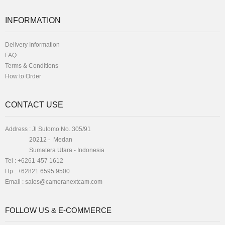
Automatic/manual/day/night Local
Storage : 128GB Wireless : WIFI Ethernet
INFORMATION
: 10/100M Ethernet Material : Cartoon
Robot/Engineering Plastic Color :
WhitePower : DC 5V max.2A
Delivery Information
FAQ
View Details
Terms & Conditions
How to Order
CONTACT USE
Address : Jl Sutomo No. 305/91
20212 - Medan
Sumatera Utara - Indonesia
Tel : +6261-457 1612
Hp : +62821 6595 9500
Email :
sales@cameranextcam.com
FOLLOW US & E-COMMERCE